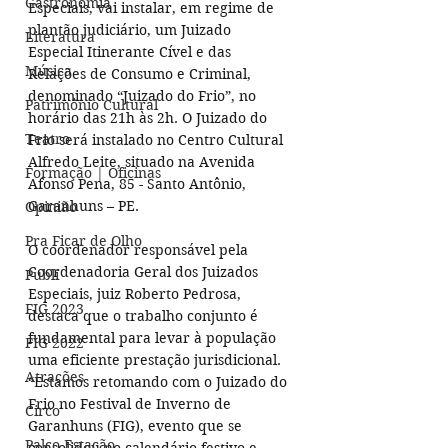
Gastronomia
Especiais, vai instalar, em regime de 
plantão judiciário, um Juizado 
Literatura
Especial Itinerante Cível e das 
Música
Relações de Consumo e Criminal, 
denominado “Juizado do Frio”, no 
Patrimônio Cultural
horário das 21h às 2h. O Juizado do 
Teatro
Frio será instalado no Centro Cultural 
Alfredo Leite, situado na Avenida 
Formação | Oficinas
Afonso Pena, 85 - Santo Antônio, 
Garanhuns – PE. 
Opinião
Pra Ficar de Olho
O coordenador responsável pela 
Coordenadoria Geral dos Juizados 
Publi
Especiais, juiz Roberto Pedrosa, 
FIG 2023
destaca que o trabalho conjunto é 
fundamental para levar à população 
FIG 2022
uma eficiente prestação jurisdicional. 
Atrações
“Estamos retomando com o Juizado do 
Frio no Festival de Inverno de 
Circo
Garanhuns (FIG), evento que se 
Palco Estação
consolidou no calendário festivo e 