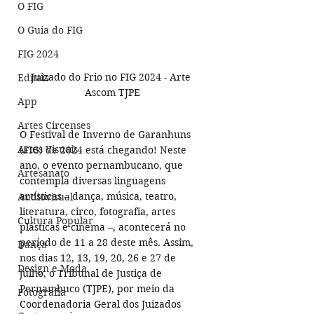
O FIG
O Guia do FIG
FIG 2024
Juizado do Frio no FIG 2024 - Arte 
Editais
Ascom TJPE
App
Artes Circenses
O Festival de Inverno de Garanhuns 
Artes Visuais
(FIG) de 2024 está chegando! Neste 
ano, o evento pernambucano, que 
Artesanato
contempla diversas linguagens 
artísticas – dança, música, teatro, 
Audiovisual
literatura, circo, fotografia, artes 
Cultura Popular
plásticas e cinema –, acontecerá no 
período de 11 a 28 deste mês. Assim, 
Dança
nos dias 12, 13, 19, 20, 26 e 27 de 
Design e Moda
julho, o Tribunal de Justiça de 
Pernambuco (TJPE), por meio da 
Fotografia
Coordenadoria Geral dos Juizados 