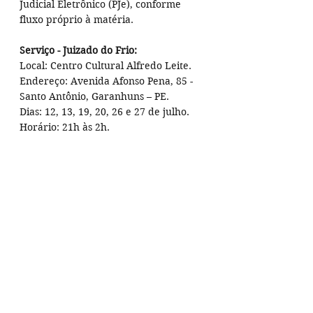
Judicial Eletrônico (PJe), conforme 
fluxo próprio à matéria.
Serviço - Juizado do Frio:
Local: Centro Cultural Alfredo Leite.
Endereço: Avenida Afonso Pena, 85 - 
Santo Antônio, Garanhuns – PE.
Dias: 12, 13, 19, 20, 26 e 27 de julho.
Horário: 21h às 2h.
Texto: Carolina Cerqueira | Ascom TJPE 
Arte: Núcleo de Publicidade e Design | 
Ascom TJPE
Tags:
festival de inverno de garanhuns
fig 2024
TJPE
Últimas do FIG
FIG 2024