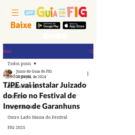
Baixe
Segue a gente
Post
Todos posts
Junio do Guia do FIG
Todos posts
10 de jul. de 2024
TJPE vai instalar Juizado
Últimas do FIG
do Frio no Festival de
FIG 2026
Inverno de Garanhuns
Programação
Outro Lado Massa do Festival
FIG 2025