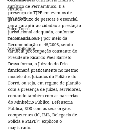
turístico de Pernambuco. E a 
Virtuosi
presença do TJPE em eventos de 
FIG 2026
grande fluxo de pessoas é essencial 
para garantir ao cidadão a prestação 
Palco Forró
jurisdicional adequada, conforme 
recomenda o CNJ por meio da 
Funcionalidades
Recomendação n. 45/2003, sendo 
Acessibilidade
também preocupação constante do 
Presidente Ricardo Paes Barreto. 
Dessa forma, o Juizado do Frio 
funcionará praticamente no mesmo 
modelo dos Juizados do Folião e do 
Forró, ou seja, em regime de plantão 
com a presença de juízes, servidores, 
contando também com as parcerias 
do Ministério Público, Defensoria 
Pública, SDS com os seus órgãos 
competentes (IC, IML, Delegacia de 
Polícia e PMPE)”, explicou o 
magistrado.