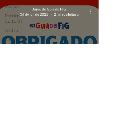
Música
Junio do Guia do FIG
26 de jul. de 2025
2 min de leitura
Patrimônio
Cultural
Teatro
Formação |
Oficinas
O Guia do FIG
Opinião
Pra Ficar de
Guia do FIG, ultrapassa 100 mil
Olho
downloads e reforça credibilidade no FIG
Publi
2025
FIG 2023
FIG 2022
Atrações
O 1º aplicativo independente sobre o Festival de Inverno de
Circo
Garanhuns
Este app é uma iniciativa autônoma, criada sem vínculo institucional com os organizadores ou produtores do
Festival. Nosso objetivo é informar e celebrar o festival de forma colaborativa e responsável.
Palco Estação
Imprensa
Virtuosi
Termo de Uso