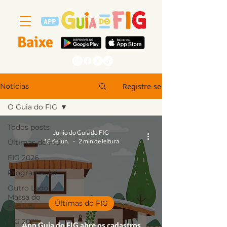
Baixe
Segue a gente
Registre-se
Notícias
O Guia do FIG
Todos posts
Junio do Guia do FIG
18 de jun.
2 min de leitura
Últimas do FIG
FIG 2026
Programação
Outro Lado
Massa do
Últimas do FIG
Festival
FIG 2025
App Guia do FIG abre os cadastros