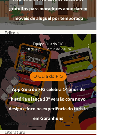
O FIG
gratuitos para moradores anunciarem
O Guia do FIG
imóveis de aluguel por temporada
FIG 2024
Editais
App
Equipe Guia do FIG
18 de jun.
2 min de leitura
Artes Circenses
Artes Visuais
Artesanato
O Guia do FIG
Audiovisual
Cultura Popular
App Guia do FIG celebra 14 anos de
Dança
história e lança 13ª versão com novo
Design e Moda
design e foco na experiência do turista
Fotografia
em Garanhuns
Gastronomia
Literatura