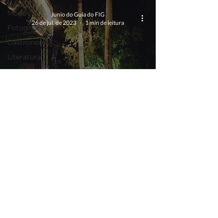
Design e
Moda
Junio do Guia do FIG
26 de jul. de 2023
1 min de leitura
Fotografia
Gastronomia
Literatura
Música
Patrimônio
Cultural
FIG 2023
Teatro
Estreia do Palco Instrumental: O Encanto
Formação |
Oficinas
da Música em Meio à Natureza
Opinião
Pra Ficar
de Olho
O 1º aplicativo independente sobre o Festival de Inverno de
Garanhuns
Publi
Este app é uma iniciativa autônoma, criada sem vínculo institucional com os organizadores ou produtores do
Festival. Nosso objetivo é informar e celebrar o festival de forma colaborativa e responsável.
FIG 2023
Imprensa
Termo de Uso
FIG 2022