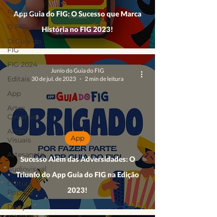
FIG 2025
App Guia do FIG: O Sucesso que Marca
O FIG
História no FIG 2023!
O Guia do
FIG
FIG 2024
Junio do Guia do FIG
Editais
30 de jul. de 2023
2 min de leitura
App
Artes
Circenses
Artes
App
Visuais
Artesanato
Sucesso Além das Adversidades: O
Audiovisual
Triunfo do App Guia do FIG na Edição
Cultura
2023!
Popular
Dança