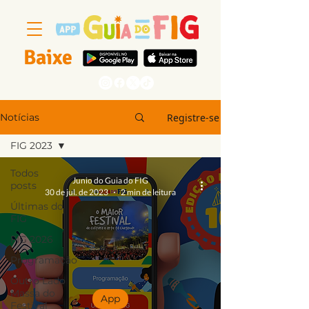
Baixe
Segue a gente
Registre-se
Notícias
FIG 2023
Todos
Junio do Guia do FIG
posts
30 de jul. de 2023
2 min de leitura
Últimas do
FIG
FIG 2026
Programação
Outro Lado
Massa do
App
Festival