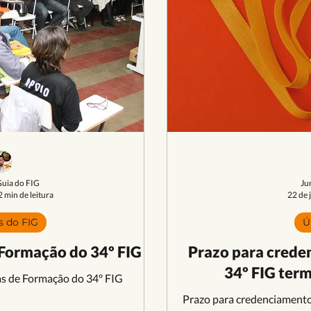
Guia do FIG
Ju
2 min de leitura
22 de 
s do FIG
Ú
 Formação do 34º FIG
Prazo para crede
34º FIG term
nas de Formação do 34º FIG
Prazo para credenciamento