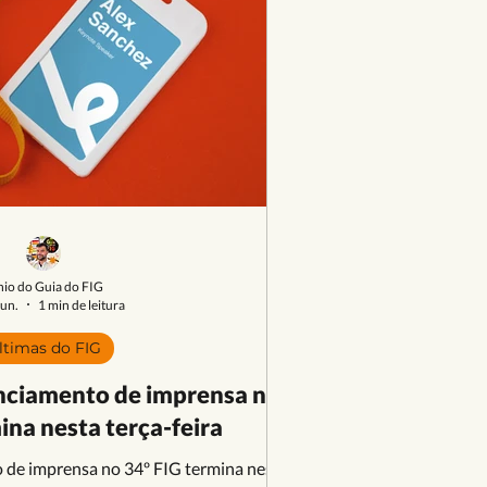
nio do Guia do FIG
jun.
1 min de leitura
ltimas do FIG
nciamento de imprensa no
ina nesta terça-feira
 de imprensa no 34º FIG termina nesta