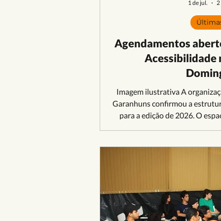
1 de jul.
2
Última
Agendamentos aberto
Acessibilidade
Domin
Imagem ilustrativa A organizaç
Garanhuns confirmou a estrutur
para a edição de 2026. O espaç
Mestre Dominguinhos, é destin
idosos, garantindo conforto e 
possa acompanhar a programaç
estrutura do camarote geral, 
receber 50 pessoas por no