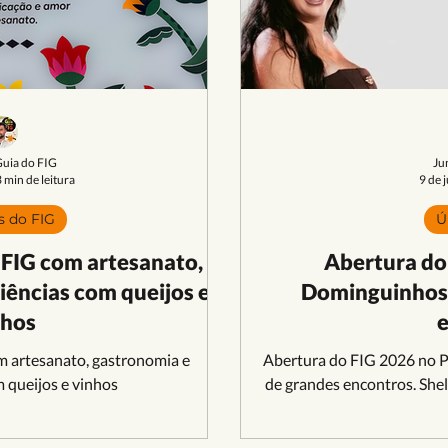
trimônio Cultural
Teatro
Formação | Oficinas
Publi
FIG 2023
FIG 2022
Atrações
Guia do FIG
Ju
 min de leitura
9 de j
s do FIG
Ú
 FIG com artesanato,
Abertura do
iências com queijos e
Dominguinhos:
nhos
e
m artesanato, gastronomia e
Abertura do FIG 2026 no 
 queijos e vinhos
de grandes encontros. Shel