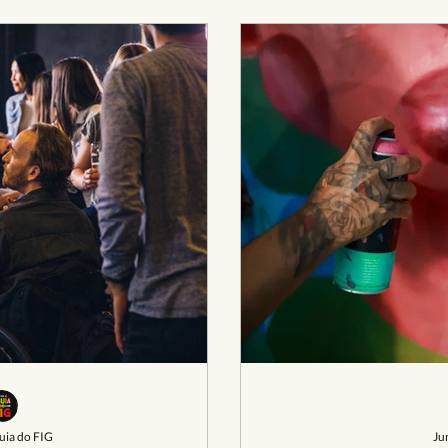
uia do FIG
Ju