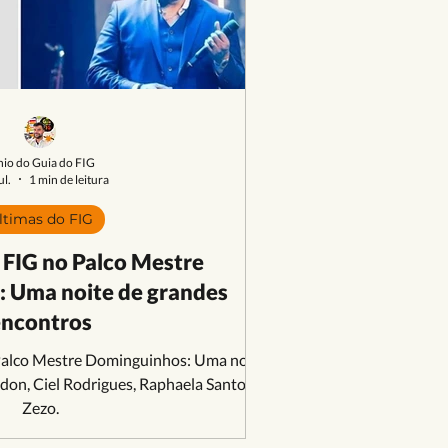
nio do Guia do FIG
ul.
1 min de leitura
ltimas do FIG
 FIG no Palco Mestre
 Uma noite de grandes
ncontros
Palco Mestre Dominguinhos: Uma noite
don, Ciel Rodrigues, Raphaela Santos e
Zezo.