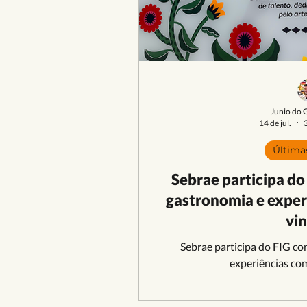
Literatura
Música
Pa
Opinião
Pra Ficar de Olho
Junio do 
14 de jul.
3
Última
Sebrae participa do
gastronomia e exper
vi
Sebrae participa do FIG co
experiências com