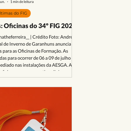
jun.
1 min de leitura
ltimas do FIG
: Oficinas do 34º FIG 2026
theferreira__ | Crédito Foto: Andréa
al de Inverno de Garanhuns anuncia a
s para as Oficinas de Formação. As
as para ocorrer de 06 a 09 de julho no
sediado nas instalações da AESGA. A
 oficinas e seus respectivos link para
 Lorena Oficina Teórica de Introdução à
ma Pernambucano Inscrição:...