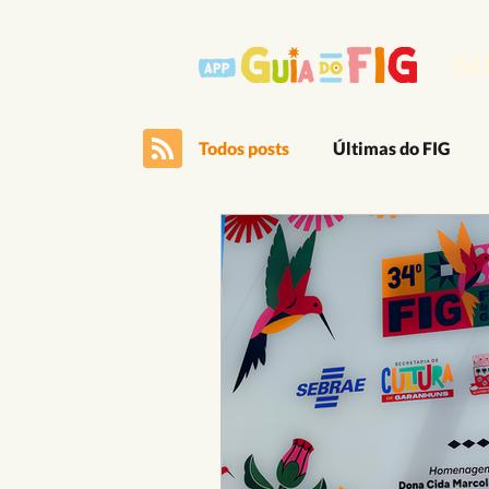
GU
Todos posts
Últimas do FIG
Outro Lado Massa do Festival
Editais
App
Artes Ci
Cultura Popular
Dança