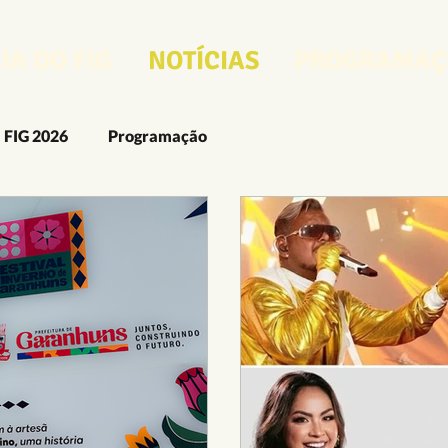
IA DO FIG
NOTÍCIAS
PROGRAMAÇ
FIG 2026
Programação
FIG 2025
O FIG
O Guia do FIG
FIG 2024
rcenses
Artes Visuais
Artesanato
Audiovisual
Design e Moda
Fotografia
Gastronomia