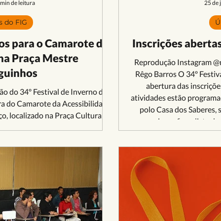
 min de leitura
25 de 
s do FIG
Ú
s para o Camarote da
Inscrições abertas
 na Praça Mestre
Reprodução Instagram @na
guinhos
Rêgo Barros O 34º Festiv
abertura das inscriçõe
ão do 34º Festival de Inverno de
atividades estão programad
a do Camarote da Acessibilidade
polo Casa dos Saberes, 
o, localizado na Praça Cultural
seguir confira a lista de
ado a pessoas com deficiência e
inscrição online. Petrônio
segurança para que esse público
História do Cine
ão principal de shows. Anexo à
o ambiente tem capacidade para
ite, sendo o acesso totalm