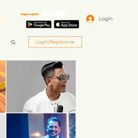
Segue a gente
ÃO
Login
Login/Registre-se