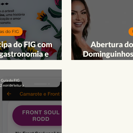
trimônio Cultural
Teatro
Formação | Oficinas
Publi
FIG 2023
FIG 2022
Atrações
as do FIG
cipa do FIG com
Abertura do
 gastronomia e
Dominguinhos:
m queijos e vinhos
o Guia do FIG
2 min de leitura