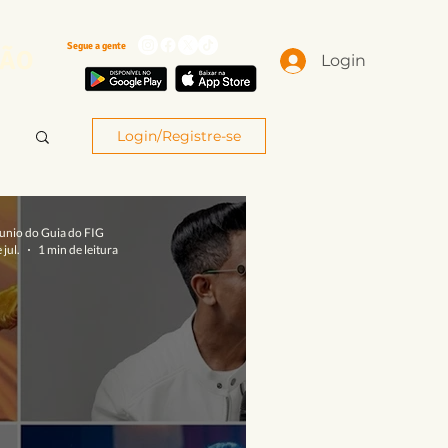
Segue a gente
ÃO
Login
Login/Registre-se
unio do Guia do FIG
 jul.
1 min de leitura