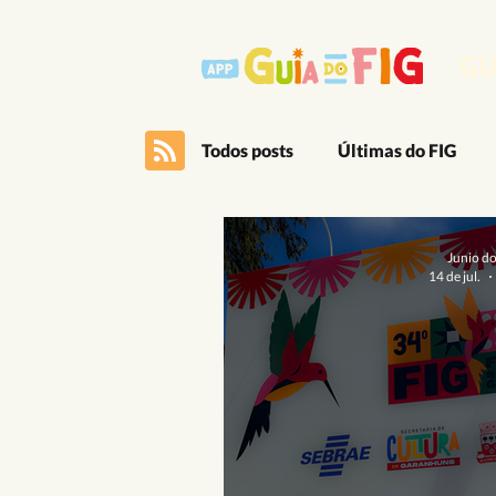
GU
Todos posts
Últimas do FIG
Outro Lado Massa do Festival
Junio d
14 de jul.
Editais
App
Artes Ci
Cultura Popular
Dança