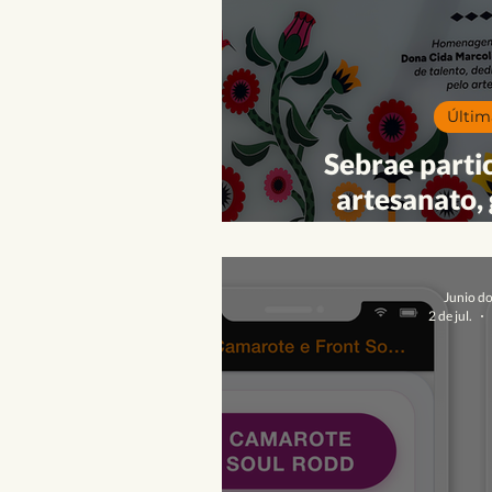
Literatura
Música
Pa
Opinião
Pra Ficar de Olho
Últim
Sebrae parti
artesanato,
experiências co
Junio d
2 de jul.