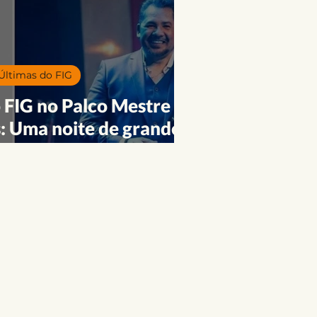
Últimas do FIG
 FIG no Palco Mestre
 Uma noite de grandes
encontros