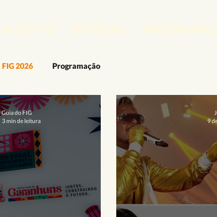
IA DO FIG
NOTÍCIAS
PROGRAMAÇ
FIG 2026
Programação
FIG 2025
O FIG
O Guia do FIG
FIG 2024
o Guia do FIG
J
3 min de leitura
9 de
rcenses
Artes Visuais
Artesanato
Audiovisual
Design e Moda
Fotografia
Gastronomia