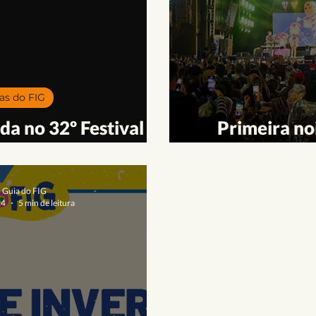
trimônio Cultural
Teatro
Formação | Oficinas
Publi
FIG 2023
FIG 2022
Atrações
as do FIG
a no 32º Festival de
Primeira noi
e Garanhuns
Invern
o Guia do FIG
24
5 min de leitura