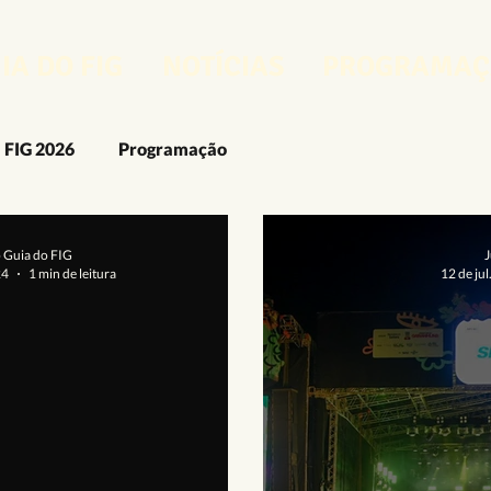
IA DO FIG
NOTÍCIAS
PROGRAMAÇ
FIG 2026
Programação
FIG 2025
O FIG
O Guia do FIG
FIG 2024
o Guia do FIG
J
24
1 min de leitura
12 de ju
rcenses
Artes Visuais
Artesanato
Audiovisual
Design e Moda
Fotografia
Gastronomia