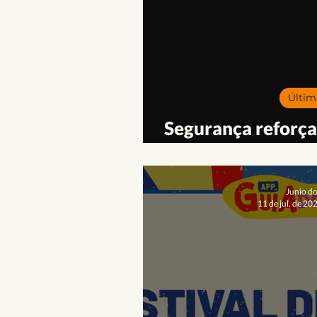
Literatura
Música
Pa
Opinião
Pra Ficar de Olho
Últim
Segurança reforçad
Inverno d
Junio d
11 de jul. de 20