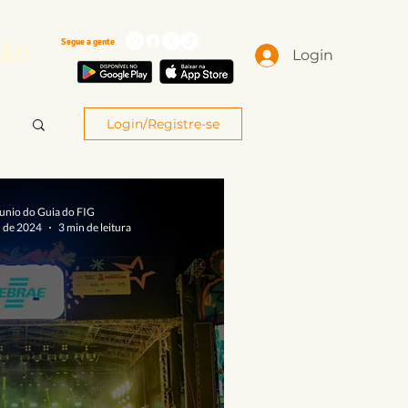
Segue a gente
ÃO
Login
Login/Registre-se
unio do Guia do FIG
l. de 2024
3 min de leitura