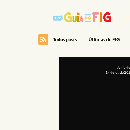
GU
Todos posts
Últimas do FIG
Outro Lado Massa do Festival
Junio d
14 de jul. de 20
Editais
App
Artes Ci
Cultura Popular
Dança