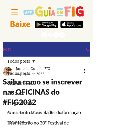
Baixe
Segue a gente
Post
Todos posts
Junio do Guia do FIG
Todos posts
14 de jul. de 2022
Saiba como se inscrever
Últimas do FIG
nas OFICINAS do
FIG 2026
#FIG2022
Programação
Uma série de atividades de formação 
Outro Lado Massa do Festival
acontecerão no 30º Festival de 
FIG 2025