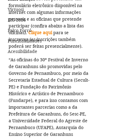
formulário eletrônico disponível na 
Virtuosi
internet com algumas informações 
pessoais e as oficinas que pretende 
FIG 2026
participar (confira abaixo a lista das 
Palco Forró
oficinas). 
Clique aqui
 para se 
inscrever (as inscrições também 
Funcionalidades
poderá ser feitas presencialmente).
Acessibilidade
“As oficinas do 30º Festival de Inverno 
de Garanhuns são promovidas pelo 
Governo de Pernambuco, por meio da 
Secretaria Estadual de Cultura (Secult-
PE) e Fundação do Patrimônio 
Histórico e Artístico de Pernambuco 
(Fundarpe), e para isso contamos com 
importantes parcerias como a da 
Prefeitura de Garanhuns, do Sesc-PE, 
a Universidade Federal do Agreste de 
Pernambuco (UFAPE), Autarquia do 
Ensino Superior de Garanhuns 