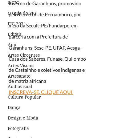
O FIG
Inverno de Garanhuns, promovido 
O Guia do FIG
pelo Governo de Pernambuco, por 
FIG 2024
meio da Secult-PE/Fundarpe, em 
Editais
parceria com a Prefeitura de 
App
Garanhuns, Sesc-PE, UFAP, Aesga - 
Artes Circenses
Casa dos Saberes, Funase, Quilombo 
Artes Visuais
de Castainho e coletivos indígenas e 
Artesanato
de matriz africana
Audiovisual
INSCREVA-SE, CLIQUE AQUI.
Cultura Popular
Dança
Design e Moda
Fotografia