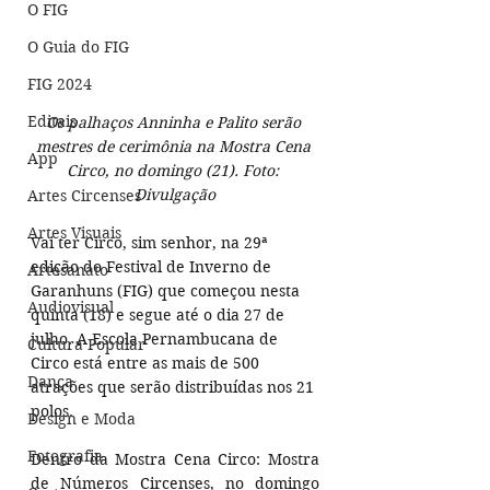
O FIG
O Guia do FIG
FIG 2024
Editais
Os palhaços Anninha e Palito serão 
mestres de cerimônia na Mostra Cena 
App
Circo, no domingo (21). Foto: 
Divulgação
Artes Circenses
Artes Visuais
Vai ter Circo, sim senhor, na 29ª 
edição do Festival de Inverno de 
Artesanato
Garanhuns (FIG) que começou nesta 
Audiovisual
quinta (18) e segue até o dia 27 de 
julho. A Escola Pernambucana de 
Cultura Popular
Circo está entre as mais de 500 
Dança
atrações que serão distribuídas nos 21 
polos.
Design e Moda
Fotografia
Dentro da Mostra Cena Circo: Mostra 
de Números Circenses, no domingo 