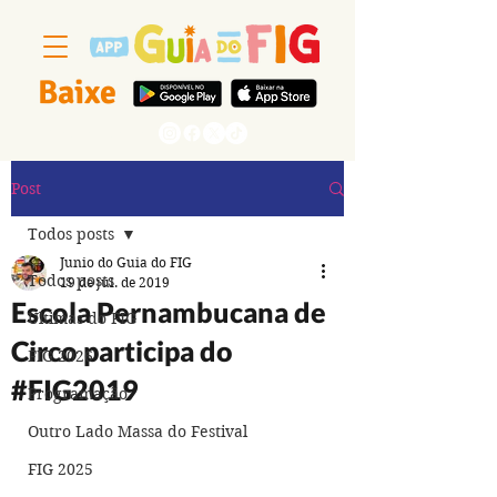
Baixe
Segue a gente
Post
Todos posts
Junio do Guia do FIG
Todos posts
19 de jul. de 2019
Escola Pernambucana de
Últimas do FIG
Circo participa do
FIG 2026
#FIG2019
Programação
Outro Lado Massa do Festival
FIG 2025