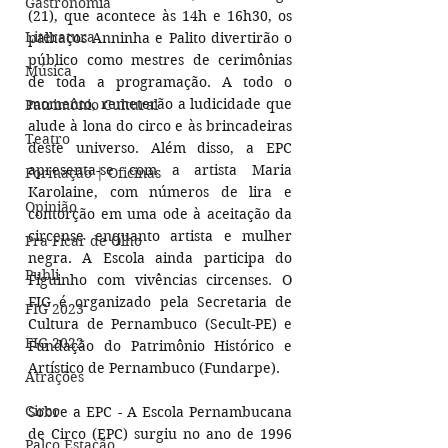
Gastronomia
(21), que acontece às 14h e 16h30, os 
Literatura
palhaços Anninha e Palito divertirão o 
público como mestres de cerimônias 
Música
de toda a programação. A todo o 
momento, remeterão a ludicidade que 
Patrimônio Cultural
alude à lona do circo e às brincadeiras 
Teatro
deste universo. Além disso, a EPC 
apresenta-se com a artista Maria 
Formação | Oficinas
Karolaine, com números de lira e 
Opinião
contorção em uma ode à aceitação da 
circense enquanto artista e mulher 
Pra Ficar de Olho
negra. A Escola ainda participa do 
Publi
Figuinho com vivências circenses. O 
FIG é organizado pela Secretaria de 
FIG 2023
Cultura de Pernambuco (Secult-PE) e 
FIG 2022
Fundação do Patrimônio Histórico e 
Artístico de Pernambuco (Fundarpe).
Atrações
Circo
Sobre a EPC - A Escola Pernambucana 
de Circo (EPC) surgiu no ano de 1996 
Palco Estação