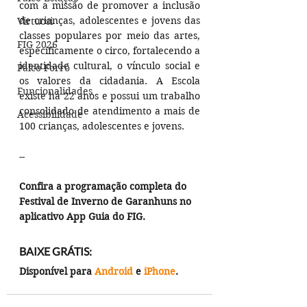
com a missão de promover a inclusão 
de crianças, adolescentes e jovens das 
Virtuosi
classes populares por meio das artes, 
FIG 2026
especificamente o circo, fortalecendo a 
identidade cultural, o vínculo social e 
Palco Forró
os valores da cidadania. A Escola 
Funcionalidades
existe há 22 anos e possui um trabalho 
consolidado de atendimento a mais de 
Acessibilidade
100 crianças, adolescentes e jovens.
--
Confira a programação completa do 
Festival de Inverno de Garanhuns no 
aplicativo App Guia do FIG.
BAIXE GRÁTIS:
Disponível para 
Android
 e 
iPhone
.