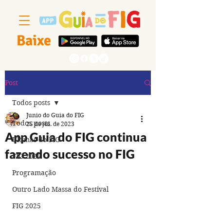
Baixe
Segue a gente
Post
Todos posts
Junio do Guia do FIG
Todos posts
25 de jul. de 2023
App Guia do FIG continua
Últimas do FIG
fazendo sucesso no FIG
FIG 2026
Programação
Outro Lado Massa do Festival
FIG 2025