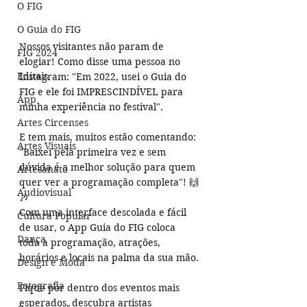
O FIG
O Guia do FIG
Nossos visitantes não param de 
FIG 2024
elogiar! Como disse uma pessoa no 
Editais
Instagram: "Em 2022, usei o Guia do 
FIG e ele foi IMPRESCINDÍVEL para 
App
minha experiência no festival". 
Artes Circenses
E tem mais, muitos estão comentando: 
Artes Visuais
"Baixei pela primeira vez e sem 
dúvida é a melhor solução para quem 
Artesanato
quer ver a programação completa"! 🙌
Audiovisual
🎶
Com uma interface descolada e fácil 
Cultura Popular
de usar, o App Guia do FIG coloca 
Dança
toda a programação, atrações, 
horários e locais na palma da sua mão.
Design e Moda
Fotografia
Fique por dentro dos eventos mais 
esperados, descubra artistas 