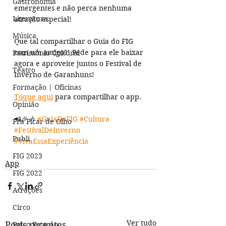
Gastronomia
emergentes e não perca nenhuma 
Literatura
atração especial!
Música
Que tal compartilhar o Guia do FIG 
com um amigo?! Pede para ele baixar 
Patrimônio Cultural
agora e aproveite juntos o Festival de 
Teatro
Inverno de Garanhuns! 
Formação | Oficinas
Toque aqui
 para compartilhar o app.
Opinião
📲🎉🎶 
#GuiaDoFIG
#Cultura
Pra Ficar de Olho
#FestivalDeInverno
Publi
#VivaEssaExperiência
FIG 2023
App
FIG 2022
Atrações
Circo
Ver tudo
Posts recentes
Palco Estação