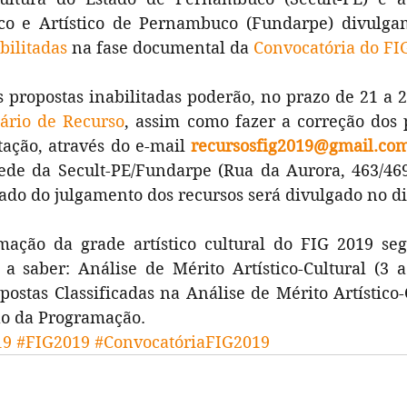
bilitadas
 na fase documental da 
Convocatória do FI
 propostas inabilitadas poderão, no prazo de 21 a 2
ário de Recurso
, assim como fazer a correção dos 
tação, através do e-mail 
recursosfig2019@gmail.co
de da Secult-PE/Fundarpe (Rua da Aurora, 463/469 
tado do julgamento dos recursos será divulgado no di
mação da grade artístico cultural do FIG 2019 seg
 a saber: Análise de Mérito Artístico-Cultural (3 a
ostas Classificadas na Análise de Mérito Artístico-C
ão da Programação.
19
#FIG2019
#ConvocatóriaFIG2019