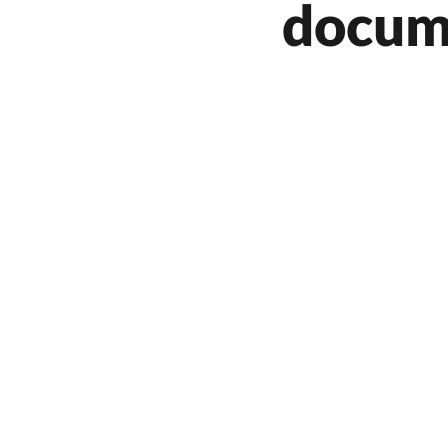
docum
Gastronomia
Literatura
Formação | Oficinas
Opin
FIG 2022
Atrações