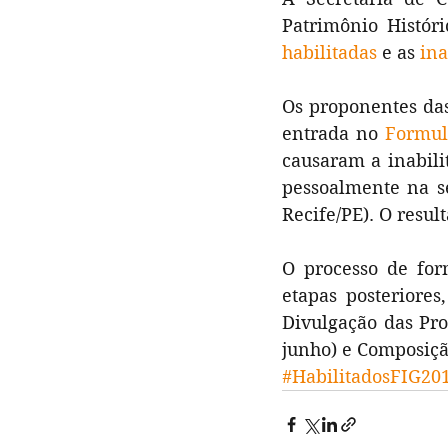
habilitadas
 e as 
ina
Os proponentes das
entrada no 
Formul
causaram a inabili
pessoalmente na se
Recife/PE). O resul
O processo de for
etapas posteriores,
Divulgação das Prop
junho) e Composiç
#HabilitadosFIG20