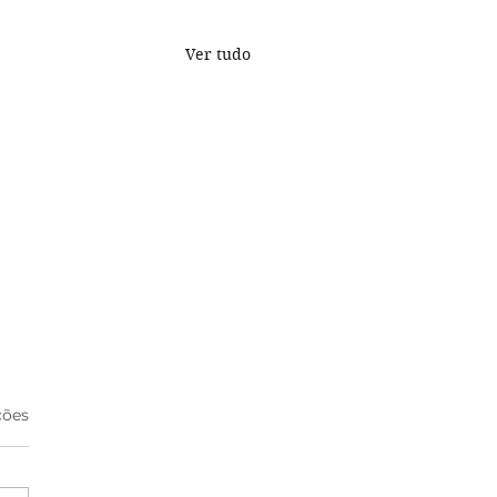
Ver tudo
s.
ções