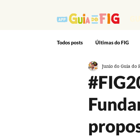
GU
Todos posts
Últimas do FIG
Junio do Guia do 
Outro Lado Massa do Festival
#FIG20
Editais
App
Artes Ci
Funda
Audiovisual
Cultura Popu
propos