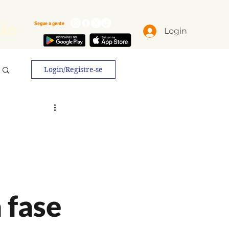
Segue a gente
ÃO
Login
Login/Registre-se
 fase