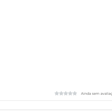
Avaliado com 0 de 5 estrela
Ainda sem avalia