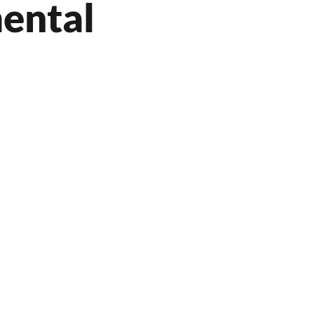
ental
Música
Patrimônio Cultural
Teatro
ião
Pra Ficar de Olho
Publi
FIG 2023