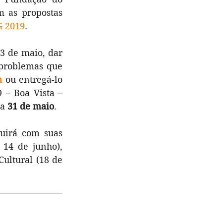
Patrimônio Histórico e Artístico de Pernambuco (Fundarpe) divulgam as propostas 
G 2019
. 
3 de maio, dar 
problemas que 
m
 ou entregá-lo 
– Boa Vista – 
a 
31 de maio
.
uirá com suas 
 14 de junho), 
ultural (18 de 