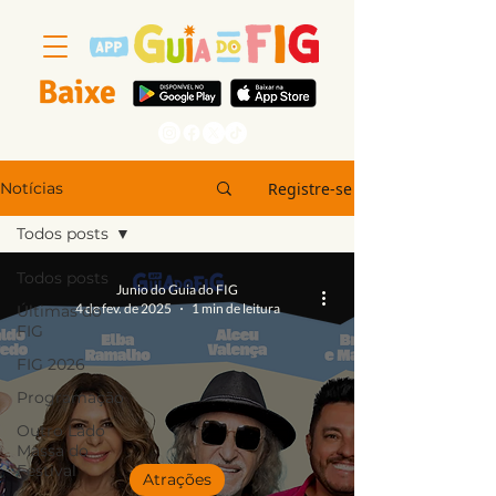
Baixe
Segue a gente
Registre-se
Notícias
Todos posts
Todos posts
Junio do Guia do FIG
4 de fev. de 2025
1 min de leitura
Últimas do
FIG
FIG 2026
Programação
Outro Lado
Massa do
Festival
Atrações