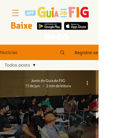
Baixe
Segue a gente
Registre-se
Notícias
Todos posts
Todos posts
Junio do Guia do FIG
22 de jun.
2 min de leitura
Últimas do
FIG
FIG 2026
Programação
Outro Lado
Massa do
Festival