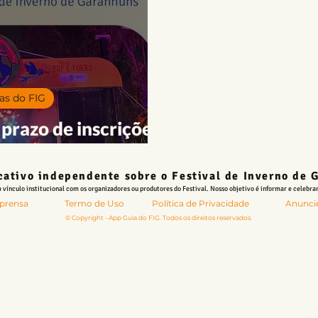
trimônio Cultural
Teatro
Formação | Oficinas
Publi
FIG 2023
FIG 2022
Atrações
as do FIG
prazo de inscrições
rias do FIG 2023
cativo independente sobre o Festival de Inverno de
vínculo institucional com os organizadores ou produtores do Festival. Nosso objetivo é informar e celebrar
prensa
Termo de Uso
Política de Privacidade
Anunci
© Copyright - App Guia do FIG. Todos os direitos reservados.