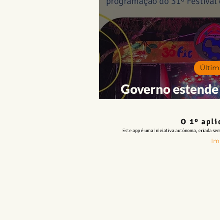
Literatura
Música
Pa
Opinião
Pra Ficar de Olho
Últim
Governo estende 
para convocató
O 1º apli
Este app é uma iniciativa autônoma, criada sem 
Im