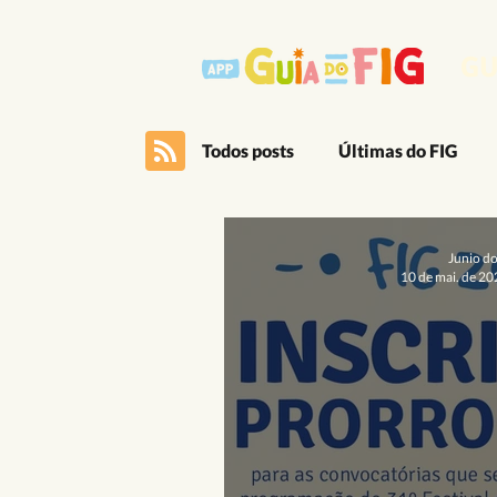
GU
Todos posts
Últimas do FIG
Outro Lado Massa do Festival
Junio d
10 de mai. de 2
Editais
App
Artes Ci
Cultura Popular
Dança