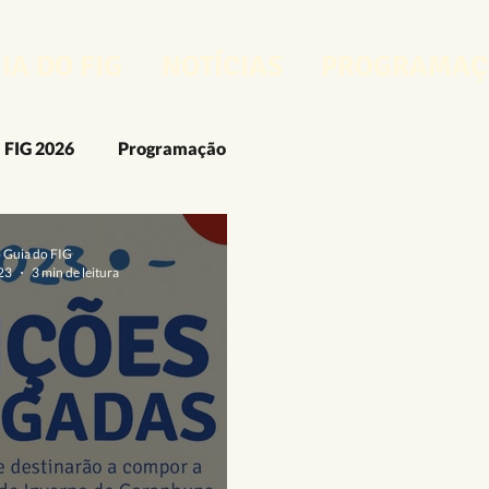
IA DO FIG
NOTÍCIAS
PROGRAMAÇ
FIG 2026
Programação
FIG 2025
O FIG
O Guia do FIG
FIG 2024
o Guia do FIG
023
3 min de leitura
rcenses
Artes Visuais
Artesanato
Audiovisual
Design e Moda
Fotografia
Gastronomia