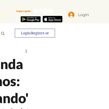
Segue a gente
ÃO
Login
Login/Registre-se
anda
nos:
ando'