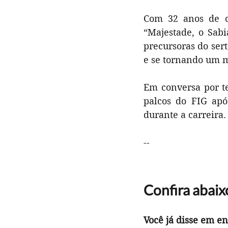
Com 32 anos de ca
“Majestade, o Sab
precursoras do ser
e se tornando um m
Em conversa por t
palcos do FIG apó
durante a carreira.
-- 
Confira abaix
Você já disse em e