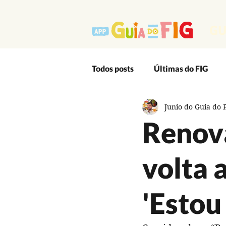
GU
Todos posts
Últimas do FIG
Junio do Guia do 
Outro Lado Massa do Festival
Renov
Editais
App
Artes Ci
volta 
Audiovisual
Cultura Popu
'Estou