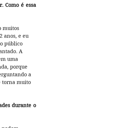
. Como é essa 
o muitos 
 anos, e eu 
 o público 
antado. A 
tem uma 
nda, porque 
erguntando a 
e torna muito 
des durante o 