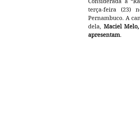
Considerada a “Ra
Gastronomia
Literatura
terça-feira (23)
Pernambuco. A cant
dela, 
Maciel Melo,
Formação | Oficinas
Opin
apresentam
. 
FIG 2022
Atrações