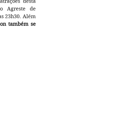
trações desta 
o Agreste de 
s 23h30. Além 
eon também se 