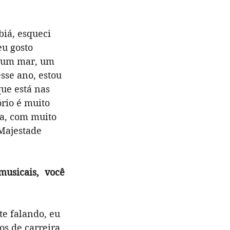
iá, esqueci 
u gosto 
, um mar, um 
sse ano, estou 
ue está nas 
rio é muito 
ma, com muito 
Majestade 
usicais, você 
te falando, eu 
s de carreira 