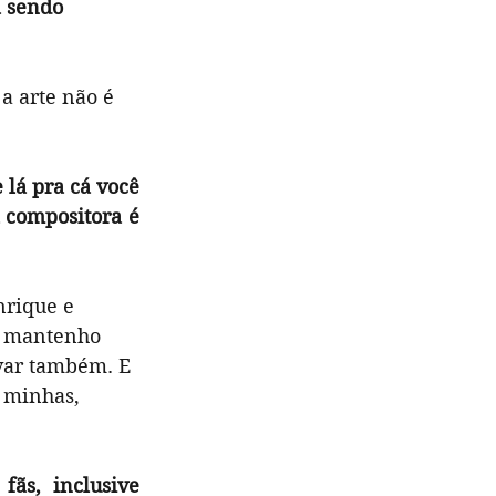
á sendo 
a arte não é 
lá pra cá você 
 compositora é 
rique e 
u mantenho 
var também. E 
 minhas, 
ãs, inclusive 