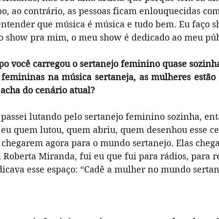
o, ao contrário, as pessoas ficam enlouquecidas co
entender que música é música e tudo bem. Eu faço 
ço show pra mim, o meu show é dedicado ao meu púb
o você carregou o sertanejo feminino quase sozinha
 femininas na música sertaneja, as mulheres estão 
 acha do cenário atual?
passei lutando pelo sertanejo feminino sozinha, ent
i eu quem lutou, quem abriu, quem desenhou esse ce
 chegarem agora para o mundo sertanejo. Elas cheg
a Roberta Miranda, fui eu que fui para rádios, para re
dicava esse espaço: “Cadê a mulher no mundo sertane