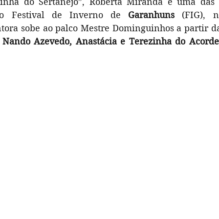
inha do Sertanejo”, Roberta Miranda é uma das a
Música
Patrimônio Cultural
Teatro
 no Festival de Inverno de 
Garanhuns
 (FIG), n
ora sobe ao palco Mestre Dominguinhos a partir da
 Nando Azevedo, Anastácia e Terezinha do Acord
ião
Pra Ficar de Olho
Publi
FIG 2023