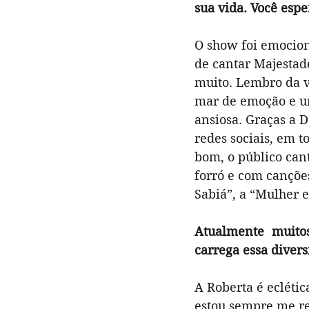
sua vida. Você espe
O show foi emocion
de cantar Majestad
muito. Lembro da v
mar de emoção e um
ansiosa. Graças a D
redes sociais, em t
bom, o público cant
forró e com cançõe
Sabiá”, a “Mulher
Atualmente muitos
carrega essa diver
A Roberta é eclétic
estou sempre me re