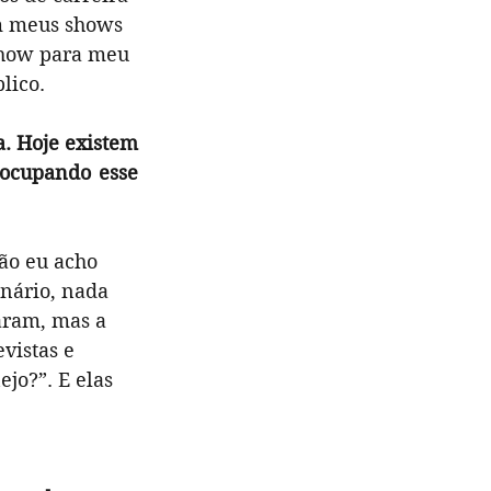
m meus shows 
show para meu 
lico. 
. Hoje existem 
ocupando esse 
ão eu acho 
nário, nada 
aram, mas a 
vistas e 
jo?”. E elas 