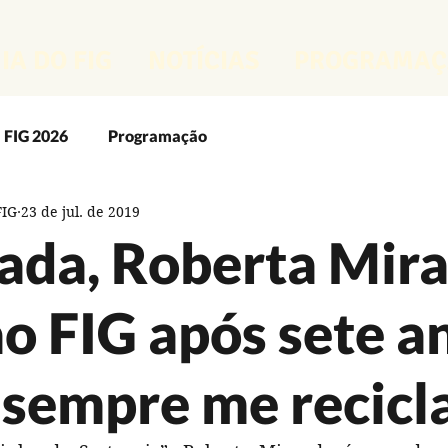
IA DO FIG
NOTÍCIAS
PROGRAMAÇ
FIG 2026
Programação
FIG
23 de jul. de 2019
FIG 2025
O FIG
O Guia do FIG
FIG 2024
ada, Roberta Mir
rcenses
Artes Visuais
Artesanato
ao FIG após sete a
lar
Dança
Design e Moda
Fotografia
 sempre me recicl