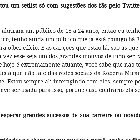
u um setlist só com sugestões dos fãs pelo Twitter
e abriram um público de 18 a 24 anos, então eu tenh
ico, tenho ainda um público que já está comigo há 32
ara o benefício. E as canções que estão lá, são as que
talvez esse seja um dos grandes motivos de tudo ser c
 hoje é extremamente atuante, você sabe que não 
ista que não fale das redes sociais da Roberta Mira
te. Estou sempre ali interagindo com eles, sempre p
 deve ser usada para isso, porque caso contrário ela s
esperar grandes sucessos da sua carreira ou novida