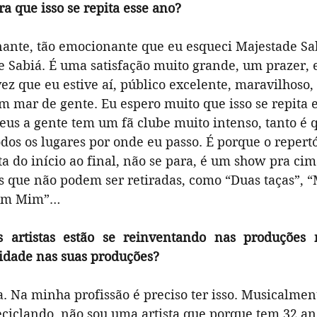
ra que isso se repita esse ano?
ante, tão emocionante que eu esqueci Majestade Sab
e Sabiá. É uma satisfação muito grande, um prazer, e
ez que eu estive aí, público excelente, maravilhoso
 mar de gente. Eu espero muito que isso se repita e
eus a gente tem um fã clube muito intenso, tanto é q
odos os lugares por onde eu passo. É porque o repertó
a do início ao final, não se para, é um show pra ci
s que não podem ser retiradas, como “Duas taças”, “
 em Mim”… 
 artistas estão se reinventando nas produções m
sidade nas suas produções?
a. Na minha profissão é preciso ter isso. Musicalmen
ciclando, não sou uma artista que porque tem 32 ano