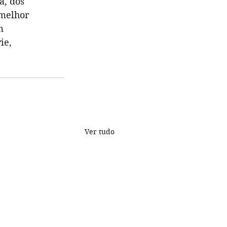
a, dos
 melhor
m
ie,
Ver tudo