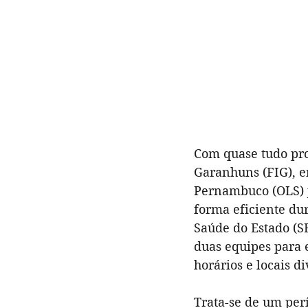
Gastronomia
Literatura
Formação | Oficinas
Opin
FIG 2022
Atrações
Com quase tudo pro
Garanhuns (FIG), en
Pernambuco (OLS) já
forma eficiente du
Saúde do Estado (SE
duas equipes para 
horários e locais di
Trata-se de um per