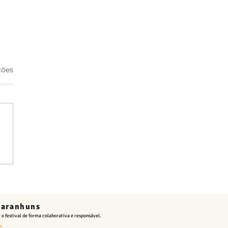
s.
ções
damentos abertos para o
rote da Acessibilidade
raça Mestre
nguinhos
 Garanhuns
 o festival de forma colaborativa e responsável.
e