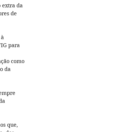
 extra da
ores de
 à
FIG para
zação como
so da
sempre
da
os que,