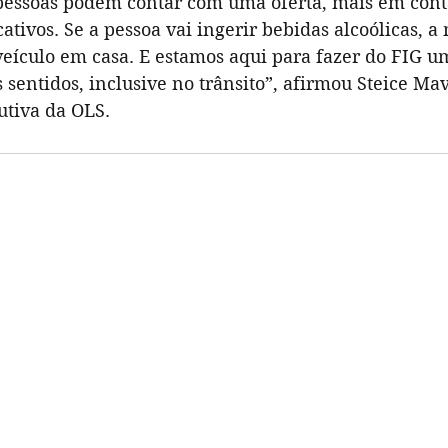
s pessoas podem contar com uma oferta, mais em cont
cativos. Se a pessoa vai ingerir bebidas alcoólicas, a
 veículo em casa. E estamos aqui para fazer do FIG u
 sentidos, inclusive no trânsito”, afirmou Steice Mav
tiva da OLS.