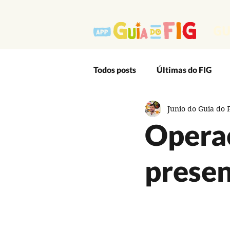
GU
Todos posts
Últimas do FIG
Junio do Guia do 
Outro Lado Massa do Festival
Operaç
Editais
App
Artes Ci
presen
Audiovisual
Cultura Popu