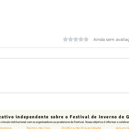
Avaliado com 0 de 5 estrela
Ainda sem avalia
Abertura do FIG no Palco
Agen
Mestre Dominguinhos: Uma
Cama
noite de grandes encontros
na P
Domi
cativo independente sobre o Festival de Inverno de
vínculo institucional com os organizadores ou produtores do Festival. Nosso objetivo é informar e celebrar
prensa
Termo de Uso
Política de Privacidade
Anunci