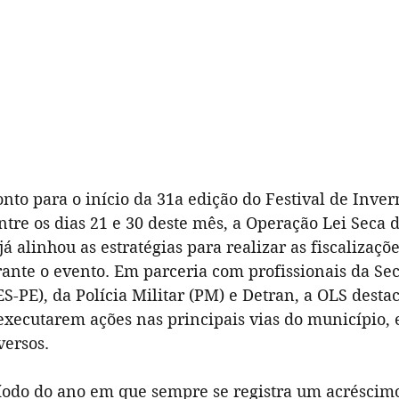
Música
Patrimônio Cultural
Teatro
ião
Pra Ficar de Olho
Publi
FIG 2023
nto para o início da 31a edição do Festival de Inver
tre os dias 21 e 30 deste mês, a Operação Lei Seca 
 alinhou as estratégias para realizar as fiscalizaçõ
rante o evento. Em parceria com profissionais da Sec
S-PE), da Polícia Militar (PM) e Detran, a OLS desta
executarem ações nas principais vias do município,
versos.
íodo do ano em que sempre se registra um acréscim