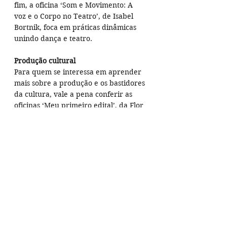
fim, a oficina ‘Som e Movimento: A 
voz e o Corpo no Teatro’, de Isabel 
Bortnik, foca em práticas dinâmicas 
unindo dança e teatro.
Produção cultural
Para quem se interessa em aprender 
mais sobre a produção e os bastidores 
da cultura, vale a pena conferir as 
oficinas ‘Meu primeiro edital’, da Flor 
de Figo Produções, o ‘Curso de 
Produção Técnica para Eventos’, com 
Marcílio Moura, ‘Ei mulher, cultura 
também é profissão’, com Taciana 
Enes e ‘Destravar ideias — Elaborar 
Projetos’, com Alexandre Melo.
Como se inscrever?
As inscrições podem ser realizadas 
através do link 