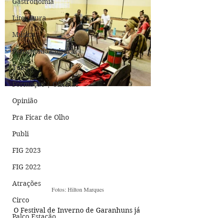
Gastronomia
Literatura
Música
Patrimônio Cultural
Teatro
Formação | Oficinas
Opinião
Pra Ficar de Olho
Publi
FIG 2023
FIG 2022
Atrações
Fotos: Hilton Marques
Circo
O Festival de Inverno de Garanhuns já 
Palco Estação