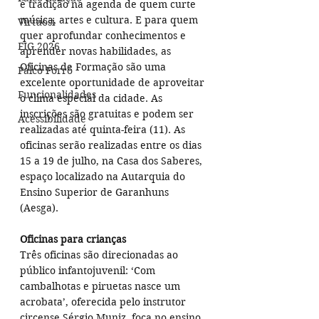
é tradição na agenda de quem curte 
música, artes e cultura. E para quem 
Virtuosi
quer aprofundar conhecimentos e 
FIG 2026
aprender novas habilidades, as 
Oficinas de Formação são uma 
Palco Forró
excelente oportunidade de aproveitar 
Funcionalidades
o clima especial da cidade. As 
inscrições são gratuitas e podem ser 
Acessibilidade
realizadas até quinta-feira (11). As 
oficinas serão realizadas entre os dias 
15 a 19 de julho, na Casa dos Saberes, 
espaço localizado na Autarquia do 
Ensino Superior de Garanhuns 
(Aesga).
Oficinas para crianças
Três oficinas são direcionadas ao 
público infantojuvenil: ‘Com 
cambalhotas e piruetas nasce um 
acrobata’, oferecida pelo instrutor 
circense Sérgio Muniz, foca no ensino 