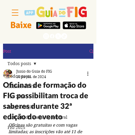
Baixe
Segue a gente
Post
Todos posts
Junio do Guia do FIG
Todos posts
10 de jul. de 2024
Oficinas de formação do
Últimas do FIG
FIG possibilitam troca de
FIG 2026
saberes durante 32ª
Programação
edição do evento
Outro Lado Massa do Festival
Oficinas são gratuitas e com vagas 
FIG 2025
limitadas; as inscrições vão até 11 de 