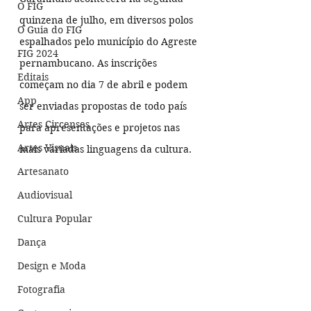
O FIG
quinzena de julho, em diversos polos 
O Guia do FIG
espalhados pelo município do Agreste 
FIG 2024
pernambucano. As inscrições 
Editais
começam no dia 7 de abril e podem 
App
ser enviadas propostas de todo país 
Artes Circenses
para apresentações e projetos nas 
Artes Visuais
mais variadas linguagens da cultura.
Artesanato
Audiovisual
Cultura Popular
Dança
Design e Moda
Fotografia