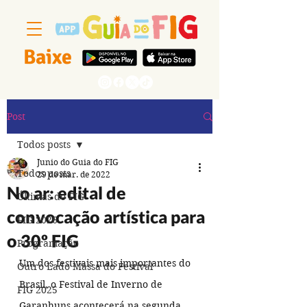
Baixe
Segue a gente
Post
Todos posts
Junio do Guia do FIG
Todos posts
29 de mar. de 2022
No ar: edital de
Últimas do FIG
convocação artística para
FIG 2026
o 30º FIG
Programação
Um dos festivais mais importantes do 
Outro Lado Massa do Festival
Brasil, o Festival de Inverno de 
FIG 2025
Garanhuns acontecerá na segunda 