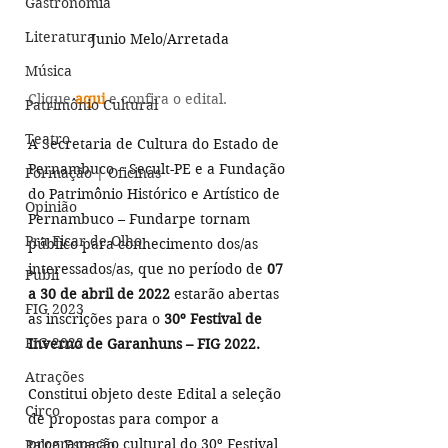
Gastronomia
Literatura
Junio Melo/Arretada
Música
Clique 
aqui
e confira o edital.
Patrimônio Cultural
Teatro
A Secretaria de Cultura do Estado de 
Pernambuco – Secult-PE e a Fundação 
Formação | Oficinas
do Patrimônio Histórico e Artístico de 
Opinião
Pernambuco – Fundarpe tornam 
Pra Ficar de Olho
público para conhecimento dos/as 
interessados/as, que no período de 
07 
Publi
a 30 de abril de 2022
 estarão abertas 
FIG 2023
as inscrições para o 
30º Festival de 
FIG 2022
Inverno de Garanhuns – FIG 2022. 
Atrações
Constitui objeto deste Edital a seleção 
Circo
de propostas para compor a 
programação cultural do 30º Festival 
Palco Estação