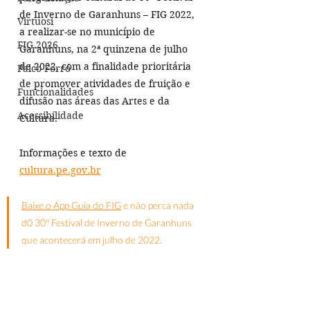
de Inverno de Garanhuns – FIG 2022, 
Virtuosi
a realizar-se no município de 
FIG 2026
Garanhuns, na 2ª quinzena de julho 
de 2022, com a finalidade prioritária 
Palco Forró
de promover atividades de fruição e 
Funcionalidades
difusão nas áreas das Artes e da 
Acessibilidade
Cultura.
Informações e texto de 
cultura.pe.gov.br
Baixe o App Guia do FIG
 e não perca nada 
d0 30º Festival de Inverno de Garanhuns 
que acontecerá em julho de 2022.