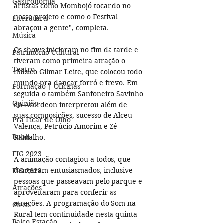
Gastronomia
artistas como Mombojó tocando no 
nosso projeto e como o Festival 
Literatura
abraçou a gente", completa.
Música
Os shows iniciaram no fim da tarde e 
Patrimônio Cultural
tiveram como primeira atração o 
Teatro
músico Gilmar Leite, que colocou todo 
mundo pra dançar forró e frevo. Em 
Formação | Oficinas
seguida o também Sanfoneiro Savinho 
Opinião
do Acordeon interpretou além de 
suas composições, sucesso de Alceu 
Pra Ficar de Olho
Valença, Petrúcio Amorim e Zé 
Publi
Ramalho.
FIG 2023
A animação contagiou a todos, que 
dançaram entusiasmados, inclusive 
FIG 2022
pessoas que passeavam pelo parque e 
Atrações
aproveitaram para conferir as 
atrações. A programação do Som na 
Circo
Rural tem continuidade nesta quinta-
Palco Estação