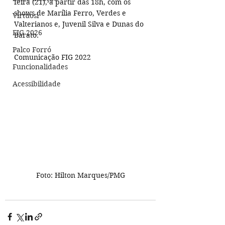
feira (21), a partir das 18h, com os 
shows de Marília Ferro, Verdes e 
Virtuosi
Valterianos e, Juvenil Silva e Dunas do 
FIG 2026
Barato.
Palco Forró
Comunicação FIG 2022
Funcionalidades
Acessibilidade
Foto: Hilton Marques/PMG