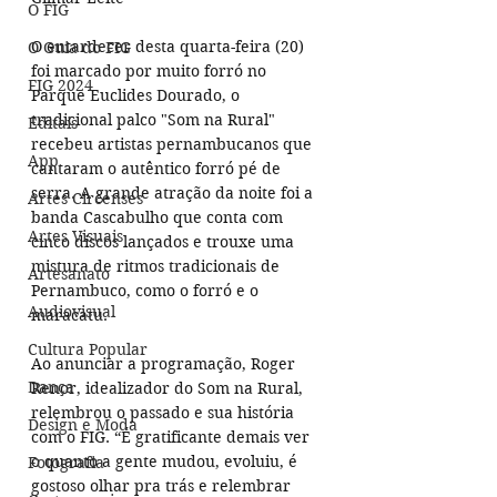
O FIG
O entardecer desta quarta-feira (20) 
O Guia do FIG
foi marcado por muito forró no 
FIG 2024
Parque Euclides Dourado, o 
tradicional palco "Som na Rural" 
Editais
recebeu artistas pernambucanos que 
App
cantaram o autêntico forró pé de 
serra. A grande atração da noite foi a 
Artes Circenses
banda Cascabulho que conta com 
Artes Visuais
cinco discos lançados e trouxe uma 
mistura de ritmos tradicionais de 
Artesanato
Pernambuco, como o forró e o 
Audiovisual
maracatu. 
Cultura Popular
Ao anunciar a programação, Roger 
Dança
Renor, idealizador do Som na Rural, 
relembrou o passado e sua história 
Design e Moda
com o FIG. “É gratificante demais ver 
o quanto a gente mudou, evoluiu, é 
Fotografia
gostoso olhar pra trás e relembrar 