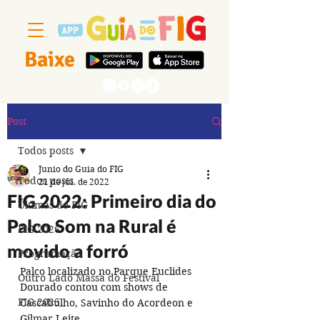
Baixe
Segue a gente
Post
Todos posts
Junio do Guia do FIG
Todos posts
21 de jul. de 2022
FIG 2022: Primeiro dia do
Últimas do FIG
Palco Som na Rural é
FIG 2026
movido a forró
Programação
Palco localizado no Parque Euclides 
Outro Lado Massa do Festival
Dourado contou com shows de 
FIG 2025
Cascabulho, Savinho do Acordeon e 
Gilmar Leite