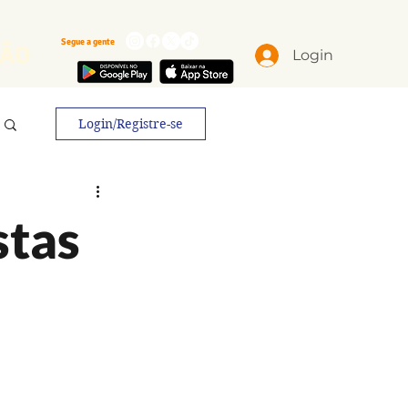
Segue a gente
ÃO
Login
Login/Registre-se
stas