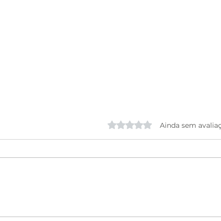
Avaliado com 0 de 5 estrela
Ainda sem avalia
Abertura do FIG no Palco
Agen
Mestre Dominguinhos: Uma
Cama