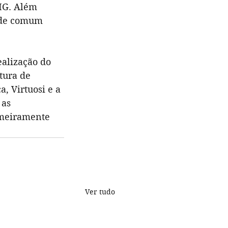
IG. Além 
, de comum 
alização do 
tura de 
 Virtuosi e a 
 as 
imeiramente 
Ver tudo