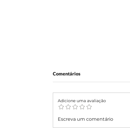
Comentários
Adicione uma avaliação
Sebrae participa do FIG com
Escreva um comentário
artesanato, gastronomia e