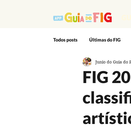
GU
Todos posts
Últimas do FIG
Junio do Guia do 
Outro Lado Massa do Festival
FIG 20
Editais
App
Artes Ci
classi
Audiovisual
Cultura Popu
artíst