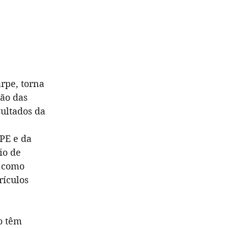
rpe, torna 
ão das 
sultados da 
PE e da 
io de 
 como 
rículos 
o têm 