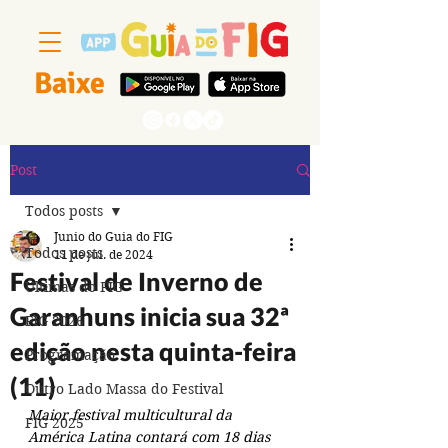
Baixe
Segue a gente
Post
Todos posts
Junio do Guia do FIG
Todos posts
11 de jul. de 2024
Festival de Inverno de
Últimas do FIG
Garanhuns inicia sua 32ª
FIG 2026
edição nesta quinta-feira
Programação
(11)
Outro Lado Massa do Festival
Maior festival multicultural da 
FIG 2025
América Latina contará com 18 dias 