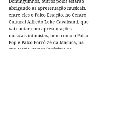
Dominguinhos, outros polos estarão 
abrigando as apresentação musicais, 
entre eles o Palco Estação, no Centro 
Cultural Alfredo Leite Cavalcanti, que 
vai contar com apresentações 
musicais intimistas, bem como o Palco 
Pop e Palco Forró Zé da Macuca, na 
rua Maria Ramos (próximo ao 
Terminal Rodoviário); e Palco 
Instrumental Paulo Rafael, no Parque 
Ruber van der Linden.
CULTURA POPULAR
 - O Palco de 
Cultura Popular Ariano Suasssuna vai 
reunir, de 19 a 27 de julho, atrações 
de diversos municípios 
pernambucanos, entre elas 
Patrimônios Vivos de Pernambuco, 
como o Mestre Galo Preto, Banda de 
Pífanos Folclore Verde do Castainho, 
Cavalo Marinho Boi Pintado e 