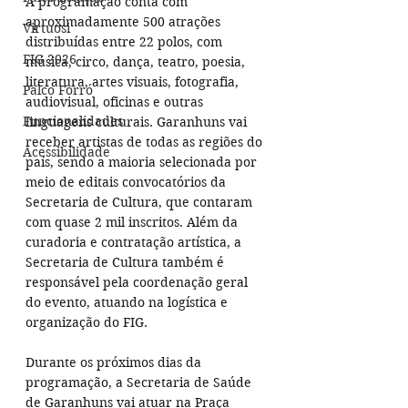
A programação conta com 
aproximadamente 500 atrações 
Virtuosi
distribuídas entre 22 polos, com 
FIG 2026
música, circo, dança, teatro, poesia, 
literatura, artes visuais, fotografia, 
Palco Forró
audiovisual, oficinas e outras 
Funcionalidades
linguagens culturais. Garanhuns vai 
receber artistas de todas as regiões do 
Acessibilidade
país, sendo a maioria selecionada por 
meio de editais convocatórios da 
Secretaria de Cultura, que contaram 
com quase 2 mil inscritos. Além da 
curadoria e contratação artística, a 
Secretaria de Cultura também é 
responsável pela coordenação geral 
do evento, atuando na logística e 
organização do FIG.
Durante os próximos dias da 
programação, a Secretaria de Saúde 
de Garanhuns vai atuar na Praça 