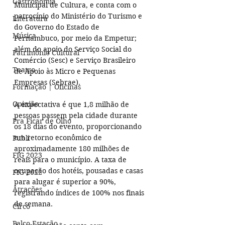
Gastronomia
Municipal de Cultura, e conta com o 
patrocínio do Ministério do Turismo e 
Literatura
do Governo do Estado de 
Música
Pernambuco, por meio da Empetur; 
além do apoio do Serviço Social do 
Patrimônio Cultural
Comércio (Sesc) e Serviço Brasileiro 
Teatro
de Apoio às Micro e Pequenas 
Empresas (Sebrae). 
Formação | Oficinas
Opinião
A expectativa é que 1,8 milhão de 
pessoas passem pela cidade durante 
Pra Ficar de Olho
os 18 dias do evento, proporcionando 
um retorno econômico de 
Publi
aproximadamente 180 milhões de 
FIG 2023
reais para o município. A taxa de 
ocupação dos hotéis, pousadas e casas 
FIG 2022
para alugar é superior a 90%, 
Atrações
registrando índices de 100% nos finais 
de semana.
Circo
Palco Estação