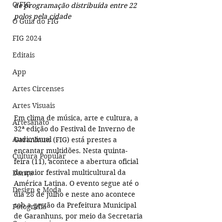
O FIG
de programação distribuída entre 22 
polos pela cidade
O Guia do FIG
FIG 2024
Editais
App
Artes Circenses
Artes Visuais
Em clima de música, arte e cultura, a 
Artesanato
32ª edição do Festival de Inverno de 
Audiovisual
Garanhuns (FIG) está prestes a 
encantar multidões. Nesta quinta-
Cultura Popular
feira (11), acontece a abertura oficial 
do maior festival multicultural da 
Dança
América Latina. O evento segue até o 
Design e Moda
dia 28 de julho e neste ano acontece 
sob a gestão da Prefeitura Municipal 
Fotografia
de Garanhuns, por meio da Secretaria 