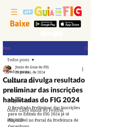
Baixe
Segue a gente
Post
Todos posts
Junio do Guia do FIG
Todos posts
29 de mai. de 2024
Cultura divulga resultado
Últimas do FIG
preliminar das inscrições
FIG 2026
habilitadas do FIG 2024
Programação
O Resultado Preliminar das Inscrições 
Outro Lado Massa do Festival
para os Editais do FIG 2024 já tá 
FIG 2025
disponível no Portal da Prefeitura de 
Garanhuns