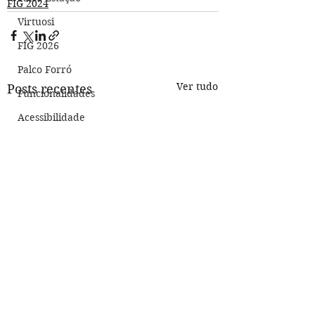
FIG 2024
Virtuosi
FIG 2026
Palco Forró
Ver tudo
Posts recentes
Funcionalidades
Acessibilidade