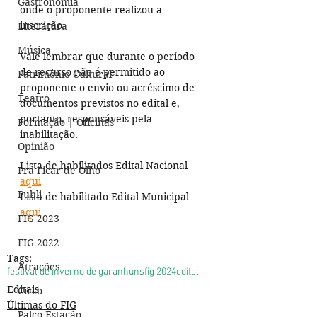
Gastronomia
onde o proponente realizou a 
inscrição.
Literatura
Música
Vale lembrar que durante o período 
de recurso não é permitido ao 
Patrimônio Cultural
proponente o envio ou acréscimo de 
Teatro
documentos previstos no edital e, 
portanto, responsáveis pela 
Formação | Oficinas
inabilitação.
Opinião
Lista de habilitados Edital Nacional 
Pra Ficar de Olho
aqui
Publi
Lista de habilitado Edital Municipal 
aqui
FIG 2023
FIG 2022
Tags:
Atrações
festival de inverno de garanhuns
fig 2024
edital
Editais
Circo
Últimas do FIG
Palco Estação