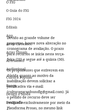
O FIG
O Guia do FIG
FIG 2024
Editais
App
Devido ao grande volume de 
propostas, houve nova alteração no 
Artes Circenses
cronograma de avaliação. O prazo 
Artes Visuais
para recursos se inicia nesta terça-
feira (28) e segue até a quinta (30).
Artesanato
Audiovisual
Os proponentes que estiverem em 
dúvida quanto ao motivo da 
Cultura Popular
inabilitação devem solicitar a 
Dança
justificativa via e-mail: 
(culturagaranhunsfig@gmail.com). Já 
Design e Moda
o pedido de recurso deve ser 
Fotografia
realizado exclusivamente por meio da 
Plataforma Prosas, no mesmo link 