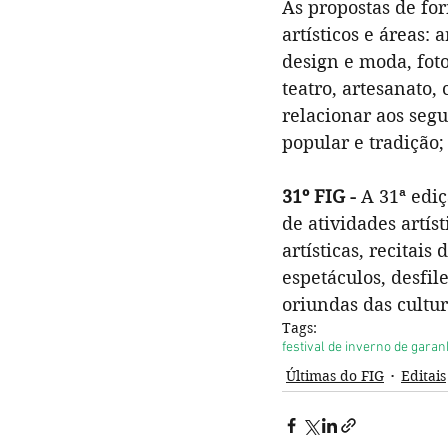
As propostas de fo
artísticos e áreas: 
design e moda, foto
teatro, artesanato,
relacionar aos segu
popular e tradição;
31º FIG -
 A 31ª edi
de atividades artís
artísticas, recitais
espetáculos, desfil
oriundas das cultur
Tags:
festival de inverno de gara
Últimas do FIG
Editais