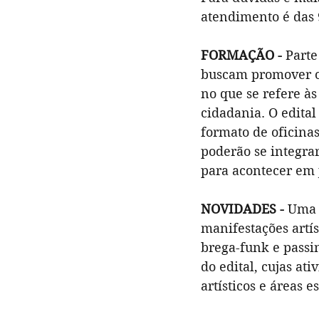
atendimento é das 
FORMAÇÃO -
 Part
buscam promover o a
no que se refere às
cidadania. O edital
formato de oficinas
poderão se integra
para acontecer em 
NOVIDADES -
 Uma 
manifestações artíst
brega-funk e passi
do edital, cujas at
artísticos e áreas 