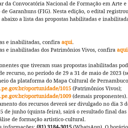
ar da Convocatória Nacional de Formação em Arte e 
 de Garanhuns (FIG). Nesta edição, o edital registrou
 abaixo a lista das propostas habilitadas e inabilitad
s e inabilitadas, confira 
aqui
.
as e inabilitadas dos Patrimônios Vivos, confira 
aqui
onentes que tiveram suas propostas inabilitadas pod
de recurso, no período de 29 a 31 de maio de 2023 (
 meio da plataforma do Mapa Cultural de Pernambuco
pe.gov.br/oportunidade/1015
 (Patrimônios Vivos);
pe.gov.br/oportunidade/1009
(demais proponentes).
amento dos recursos deverá ser divulgado no dia 3 d
5 de junho (quinta-feira), sairá o resultado final das
álise de formação artístico-cultural.
s informações: 
(81) 3184-3015
 (WhatsApp). O horário