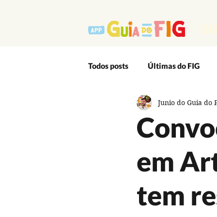
GU
Todos posts
Últimas do FIG
Junio do Guia do 
Outro Lado Massa do Festival
Convo
Editais
App
Artes Ci
em Art
Audiovisual
Cultura Popu
tem re