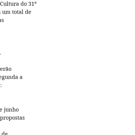
Cultura do 31º 
 um total de 
as 
.
erão 
segunda a 
:
e junho 
 propostas 
 de 