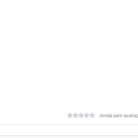
Avaliado com 0 de 5 estrela
Ainda sem avalia