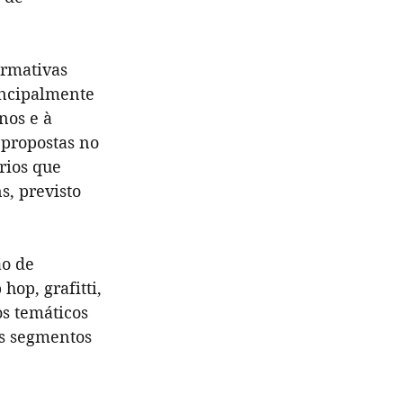
ormativas 
incipalmente 
nos e à 
 propostas no 
rios que 
, previsto 
o de 
hop, grafitti, 
s temáticos 
os segmentos 