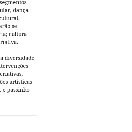
 segmentos 
pular, dança, 
ultural, 
arão se 
ia; cultura 
riativa.
a diversidade 
ntervenções 
criativas, 
es artísticas 
k e passinho