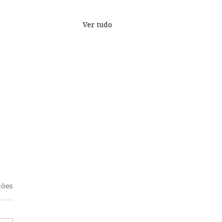
Ver tudo
s.
ções