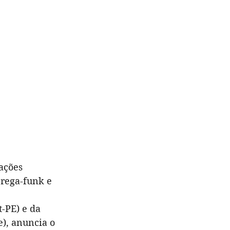
ações 
brega-funk e 
-PE) e da 
), anuncia o 