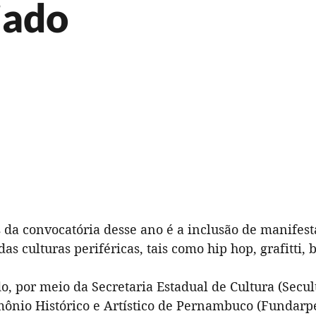
iado
Música
Patrimônio Cultural
Teatro
ião
Pra Ficar de Olho
Publi
FIG 2023
da convocatória desse ano é a inclusão de manifest
das culturas periféricas, tais como hip hop, grafitti, 
, por meio da Secretaria Estadual de Cultura (Secult
ônio Histórico e Artístico de Pernambuco (Fundarpe