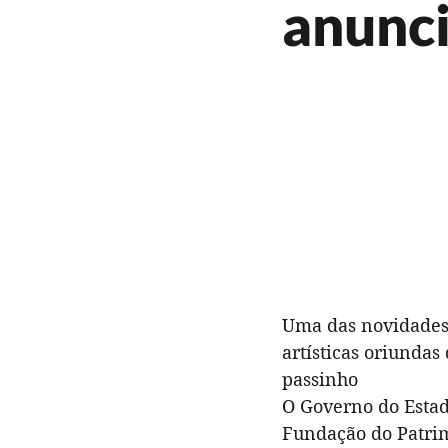
anunc
Gastronomia
Literatura
Formação | Oficinas
Opin
FIG 2022
Atrações
Uma das novidades 
artísticas oriundas 
passinho
O Governo do Estado
Fundação do Patrim