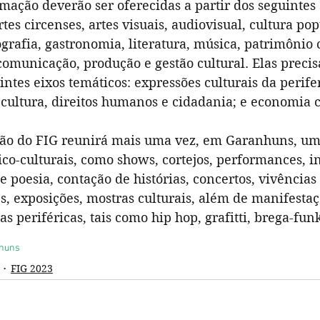
rmação deverão ser oferecidas a partir dos seguintes
artes circenses, artes visuais, audiovisual, cultura po
grafia, gastronomia, literatura, música, patrimônio c
 comunicação, produção e gestão cultural. Elas precis
intes eixos temáticos: expressões culturais da perifer
 cultura, direitos humanos e cidadania; e economia c
ção do FIG reunirá mais uma vez, em Garanhuns, um
tico-culturais, como shows, cortejos, performances, i
 de poesia, contação de histórias, concertos, vivências 
es, exposições, mostras culturais, além de manifestaçõ
as periféricas, tais como hip hop, grafitti, brega-fun
nhuns
FIG 2023