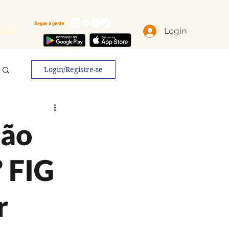
Segue a gente
ÃO
Login
Login/Registre-se
ção
º FIG
r